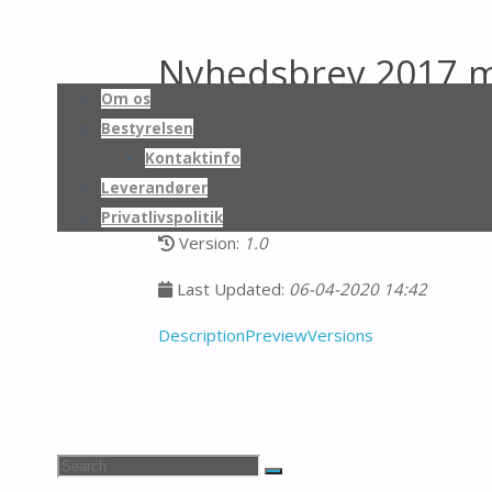
Skip
to
Hjem
Nyhedsbrev 2017 
content
Om os
Bestyrelsen
Download
Kontaktinfo
Leverandører
0 Downloads
Privatlivspolitik
Version:
1.0
Registrer
Last Updated:
06-04-2020 14:42
Description
Preview
Versions
login
Search
Search
Search