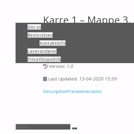
Skip
to
Hjem
Karre 1 – Mappe 3,
content
Om os
Bestyrelsen
Download
Kontaktinfo
Leverandører
0 Downloads
Privatlivspolitik
Version:
1.0
Registrer
Last Updated:
13-04-2020 15:59
Description
Preview
Versions
login
Search
Search
Search