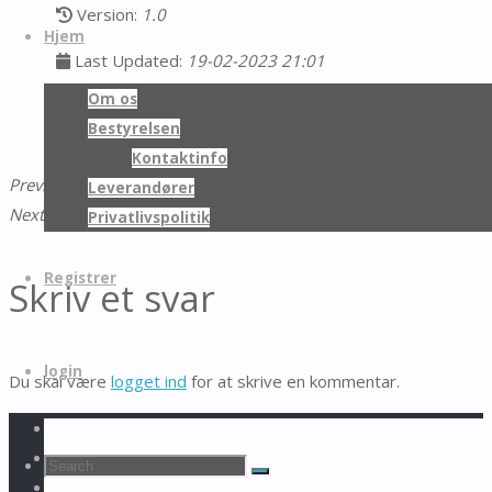
Skip
Version:
1.0
to
Hjem
Last Updated:
19-02-2023 21:01
content
Om os
Description
Preview
Versions
Bestyrelsen
Kontaktinfo
Previous Post
Indkaldelse 2021
Leverandører
Next Post
Bestyrelsens beretning 2022
Privatlivspolitik
Registrer
Skriv et svar
login
Du skal være
logget ind
for at skrive en kommentar.
Hjem
-
Registrer
-
Search
Search
Search
login