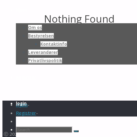
Skip
to
Hjem
Nothing Found
content
Om os
Bestyrelsen
No search results for:
Kontaktinfo
Search
Leverandører
Search
for:
Privatlivspolitik
Registrer
login
Hjem
-
Registrer
-
login
Search
Search
Search
Ⓒ 2022 Egelykkeparken