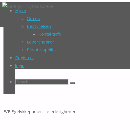
Hjem
Om os
Bestyrelsen
Kontaktinfo
Leverandører
Privatlivspolitik
Home
Archive for category "Nyhedsbreve"
Registrer
login
Search
Search
Search
Egelykkeparken
for:
E/F Egelykkeparken - ejerlejligheder